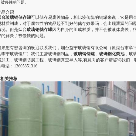
了被侵蚀的问题。
产品介绍
烟台玻璃钢储存罐
可以储存易腐蚀物品，相比较传统的钢罐来说，它是用
属材质制成，对于腐蚀性的物品起不到好的储存效果吗，会出现泄漏的问
情况。但是烟台
玻璃钢储存罐
因为自身的组成材质，并不会被液体腐蚀，
好的解决了被侵蚀的问题。
如果您有想咨询的欢迎联系我们，烟台益宁玻璃钢有限公司（原烟台市牟
区李宁玻璃钢厂）我们主营玻璃钢制品，
玻璃钢储罐
，
玻璃钢化粪池
，玻
钢加工，玻璃钢防腐工程，玻璃钢真空导入等,有意向的客户请咨询我们，
电话：13605351316
相关推荐