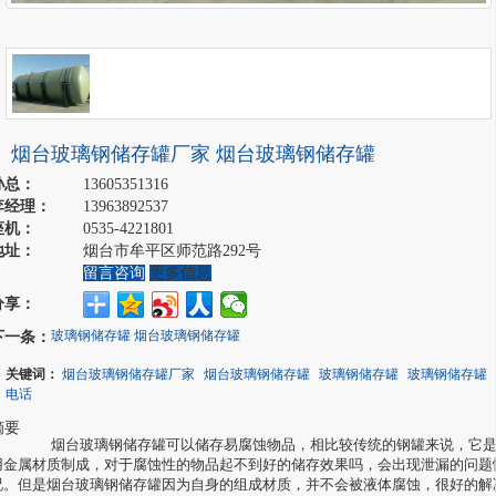
烟台玻璃钢储存罐厂家 烟台玻璃钢储存罐
孙总：
13605351316
李经理：
13963892537
座机：
0535-4221801
地址：
烟台市牟平区师范路292号
留言咨询
更多信息
分享：
下一条：
玻璃钢储存罐 烟台玻璃钢储存罐
关键词：
烟台玻璃钢储存罐厂家
烟台玻璃钢储存罐
玻璃钢储存罐
玻璃钢储存罐
电话
摘要
烟台玻璃钢储存罐可以储存易腐蚀物品，相比较传统的钢罐来说，它是
用金属材质制成，对于腐蚀性的物品起不到好的储存效果吗，会出现泄漏的问题
况。但是烟台玻璃钢储存罐因为自身的组成材质，并不会被液体腐蚀，很好的解