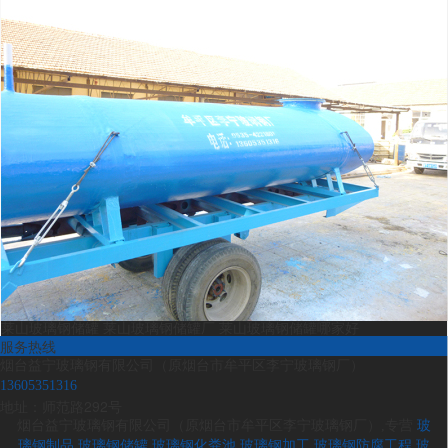
莱山玻璃钢储罐 莱山玻璃钢储罐厂 莱山玻璃钢储罐哪家好
服务热线
烟台益宁玻璃钢有限公司（原烟台市牟平区李宁玻璃钢厂）
13605351316
地址：师范路292号
烟台益宁玻璃钢有限公司（原烟台市牟平区李宁玻璃钢厂）,专营
玻
璃钢制品
玻璃钢储罐
玻璃钢化粪池
玻璃钢加工
玻璃钢防腐工程
玻